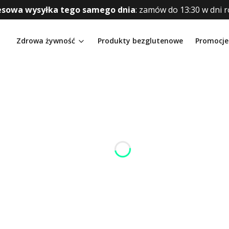
esowa wysyłka tego samego dnia
:
zamów do 13:30 w dni 
Zdrowa żywność
Produkty bezglutenowe
Promocje