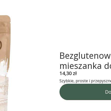
Bezglutenowe
mieszanka d
Cena
14,30 zł
Szybkie, proste i przepysz
Do