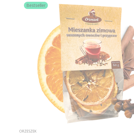
Bestseller
PRODUCENT
ORZESZEK