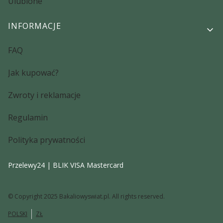
Ulubione
INFORMACJE
FAQ
Jak kupować?
Zwroty i reklamacje
Regulamin
Polityka prywatności
Przelewy24 | BLIK VISA Mastercard
© Copyright 2025 Bakaliowyswiat.pl. All rights reserved.
POLSKI
ZŁ