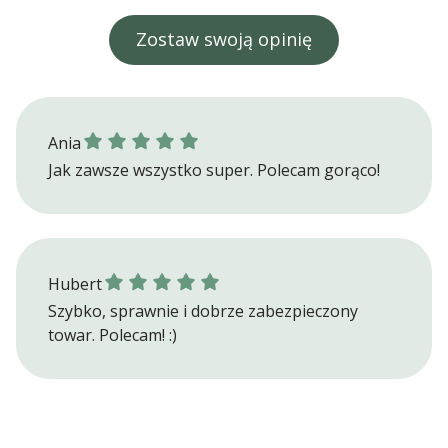
Zostaw swoją opinię
Ania gave a rating of: 5
Ania
Jak zawsze wszystko super. Polecam gorąco!
Hubert gave a rating of: 5
Hubert
Szybko, sprawnie i dobrze zabezpieczony
towar. Polecam! :)