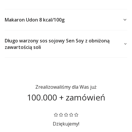
Makaron Udon 8 kcal/100g
Długo warzony sos sojowy Sen Soy z obniżoną
Producent MR.MING
MR.MING
zawartością soli
Makaron udon 300g
Mr.Ming
Cena
8,00 zł
Producent Sen Soy
Sen Soy
Zrealizowaliśmy dla Was już
Sos Sojowy - mniej soli
220g Sen Soy
100.000 + zamówień
Cena
6,44 zł
Dziękujemy!