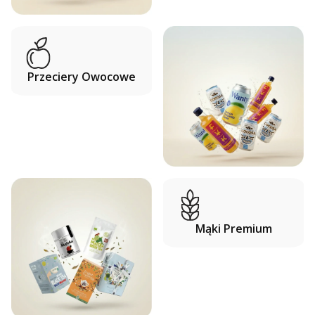
Przeciery Owocowe
Mąki Premium