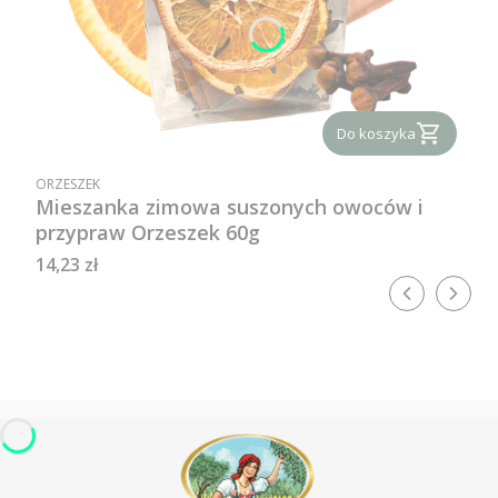
Do koszyka
PRODUCENT
ORZESZEK
Mieszanka zimowa suszonych owoców i
przypraw Orzeszek 60g
Cena
14,23 zł