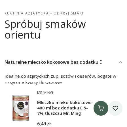
KUCHNIA AZJATYCKA - ODKRYJ SMAKI
Spróbuj smaków
orientu
Naturalne mleczko kokosowe bez dodatku E
Idealne do azjatyckich zup, sosów i deserów, bogate w
nasycone kwasy tłuszczowe
Producent MR.MING
MR.MING
Mleczko mleko kokosowe
400 ml bez dodatku E 5-
7% tłuszczu Mr. Ming
Cena
6,49 zł