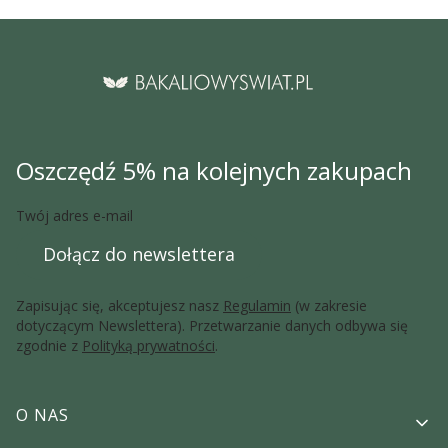
Oszczędź 5% na kolejnych zakupach
Twój adres e-mail
Dołącz do newslettera
Zapisując się, akceptujesz nasz
Regulamin
(w zakresie
dotyczącym Newslettera). Przetwarzanie danych odbywa się
zgodnie z
Polityką prywatności
.
Linki w stopce
O NAS