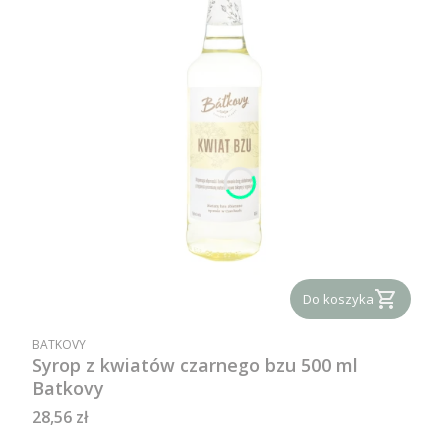
Do koszyka
PRODUCENT
BATKOVY
Syrop z kwiatów czarnego bzu 500 ml
Batkovy
Cena
28,56 zł