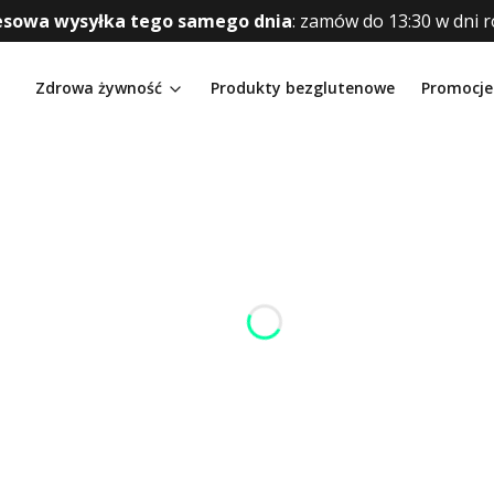
esowa wysyłka tego samego dnia
:
zamów do 13:30 w dni 
Zdrowa żywność
Produkty bezglutenowe
Promocje