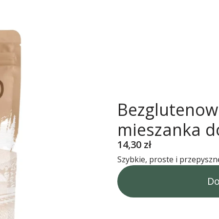
Bezglutenowe
mieszanka d
Cena
14,30 zł
Szybkie, proste i przepysz
Do