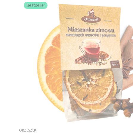
Bestseller
PRODUCENT
ORZESZEK