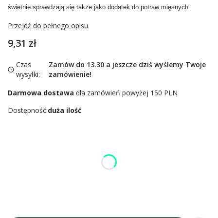
świetnie sprawdzają się także jako dodatek do potraw mięsnych.
Przejdź do pełnego opisu
Cena
9,31 zł
Czas
Zamów do 13.30 a jeszcze dziś wyślemy Twoje
wysyłki:
zamówienie!
Darmowa dostawa
dla zamówień powyżej 150 PLN
Dostępność:
duża ilość
Wybierz wariant produktu:
Poszczególne warianty mogą różnić się ceną
*
gramatura
Wybierz