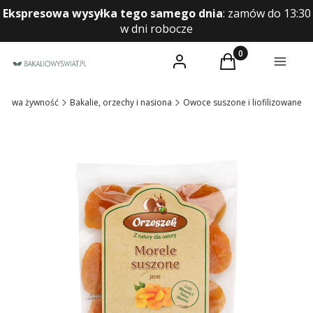
Ekspresowa wysyłka tego samego dnia
:
zamów do 13:30
w dni robocze
Produkty w koszyk
Zaloguj się
Koszyk
Menu
drowa żywność
Bakalie, orzechy i nasiona
Owoce suszone i liofilizowane