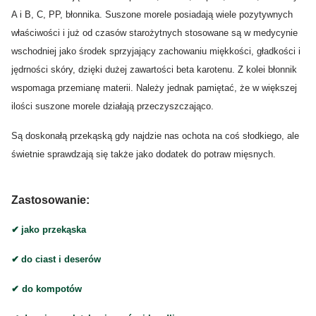
A i B, C, PP, błonnika. Suszone morele posiadają wiele pozytywnych
właściwości i już od czasów starożytnych stosowane są w medycynie
wschodniej jako środek sprzyjający zachowaniu miękkości, gładkości i
jędrności skóry, dzięki dużej zawartości beta karotenu. Z kolei błonnik
wspomaga przemianę materii. Należy jednak pamiętać, że w większej
ilości suszone morele działają przeczyszczająco.
Są doskonałą przekąską gdy najdzie nas ochota na coś słodkiego, ale
świetnie sprawdzają się także jako dodatek do potraw mięsnych.
Zastosowanie:
✔︎
jako przekąska
✔︎
do ciast i deserów
✔︎
do kompotów