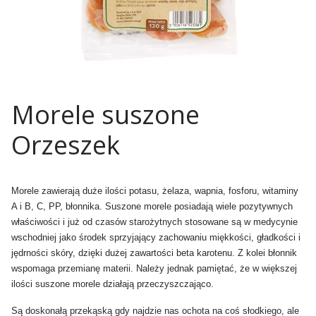
Morele suszone
Orzeszek
Morele zawierają duże ilości potasu, żelaza, wapnia, fosforu, witaminy
A i B, C, PP, błonnika. Suszone morele posiadają wiele pozytywnych
właściwości i już od czasów starożytnych stosowane są w medycynie
wschodniej jako środek sprzyjający zachowaniu miękkości, gładkości i
jędrności skóry, dzięki dużej zawartości beta karotenu. Z kolei błonnik
wspomaga przemianę materii. Należy jednak pamiętać, że w większej
ilości suszone morele działają przeczyszczająco.
Są doskonałą przekąską gdy najdzie nas ochota na coś słodkiego, ale