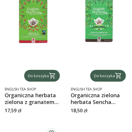
Do koszyka
Do koszyka
PRODUCENT
PRODUCENT
ENGLISH TEA SHOP
ENGLISH TEA SHOP
Organiczna herbata
Organiczna zielona
zielona z granatem
herbata Sencha
English Tea Shop
English Tea Shop
Cena
Cena
17,59 zł
18,50 zł