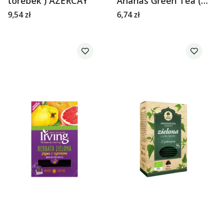
torebek ) AZERCAY
Ananas Green Tea (
20 torebek) Irwing
Cena
Cena
9,54 zł
6,74 zł