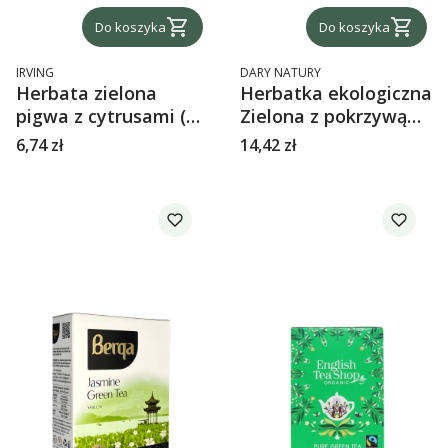
Do koszyka
Do koszyka
PRODUCENT
PRODUCENT
IRVING
DARY NATURY
Herbata zielona
Herbatka ekologiczna
pigwa z cytrusami (
Zielona z pokrzywą
20 torebek) Irwing
saszetki 50g Dary
Cena
Cena
6,74 zł
14,42 zł
Natury