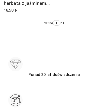
herbata z jaśminem i
dzikim bzem English
Cena
18,50 zł
Tea Shop
Strona
z 1
Ponad 20 lat doświadczenia