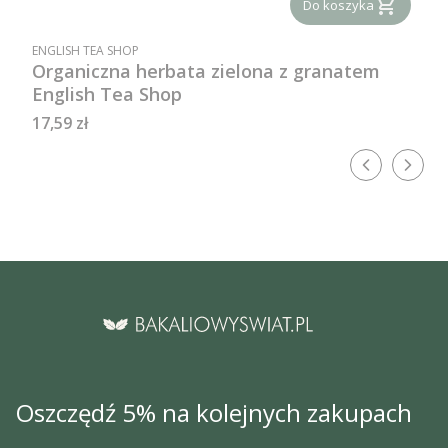
Do koszyka
PRODUCENT
ENGLISH TEA SHOP
Organiczna herbata zielona z granatem
English Tea Shop
Cena
17,59 zł
Oszczędź 5% na kolejnych zakupach