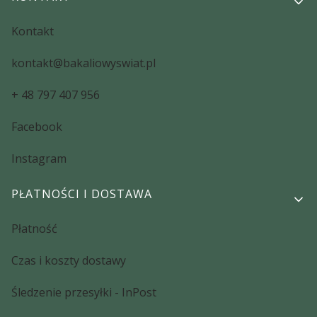
Kontakt
kontakt@bakaliowyswiat.pl
+ 48 797 407 956
Facebook
Instagram
PŁATNOŚCI I DOSTAWA
Płatność
Czas i koszty dostawy
Śledzenie przesyłki - InPost