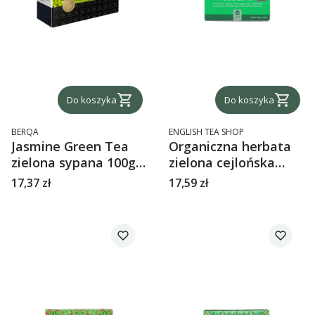
Do koszyka
Do koszyka
PRODUCENT
PRODUCENT
BERQA
ENGLISH TEA SHOP
Jasmine Green Tea
Organiczna herbata
zielona sypana 100g
zielona cejlońska
Berqa
English Tea Shop
Cena
Cena
17,37 zł
17,59 zł