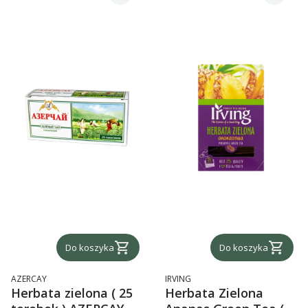
Do koszyka
Do koszyka
PRODUCENT
PRODUCENT
AZERCAY
IRVING
Herbata zielona ( 25
Herbata Zielona