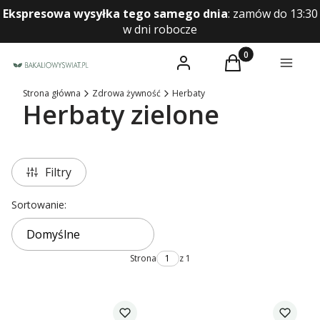
Ekspresowa wysyłka tego samego dnia
:
zamów do 13:30
w dni robocze
Produkty w koszyk
Zaloguj się
Koszyk
Menu
Strona główna
Zdrowa żywność
Herbaty
Herbaty zielone
Filtry
Lista produktów
Sortowanie:
Domyślne
Strona
z 1