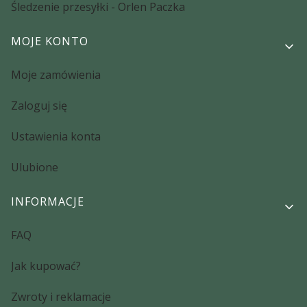
Śledzenie przesyłki - Orlen Paczka
MOJE KONTO
Moje zamówienia
Zaloguj się
Ustawienia konta
Ulubione
INFORMACJE
FAQ
Jak kupować?
Zwroty i reklamacje