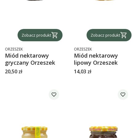
Zobacz produkt
Zobacz produkt
PRODUCENT
PRODUCENT
ORZESZEK
ORZESZEK
Miód nektarowy
Miód nektarowy
gryczany Orzeszek
lipowy Orzeszek
Cena
Cena
20,50 zł
14,03 zł