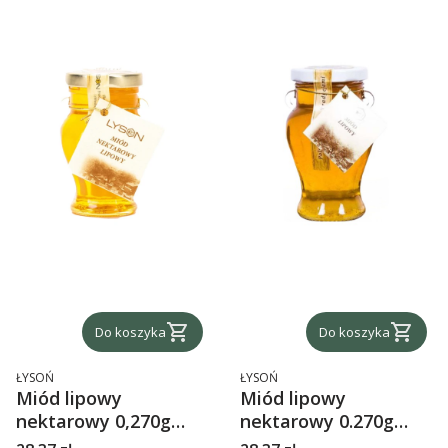
Do koszyka
Do koszyka
PRODUCENT
PRODUCENT
ŁYSOŃ
ŁYSOŃ
Miód lipowy
Miód lipowy
nektarowy 0,270g
nektarowy 0.270g
Łysoń SŁOIK AMFORA
Łysoń SŁOIK AMFORA