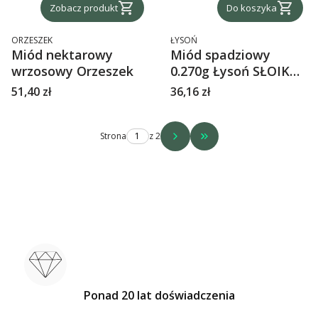
Zobacz produkt
Do koszyka
PRODUCENT
PRODUCENT
ORZESZEK
ŁYSOŃ
Miód nektarowy
Miód spadziowy
wrzosowy Orzeszek
0.270g Łysoń SŁOIK
AMFORA
Cena
Cena
51,40 zł
36,16 zł
Strona
z 2
Przejdź do ostatniej str
Ponad 20 lat doświadczenia