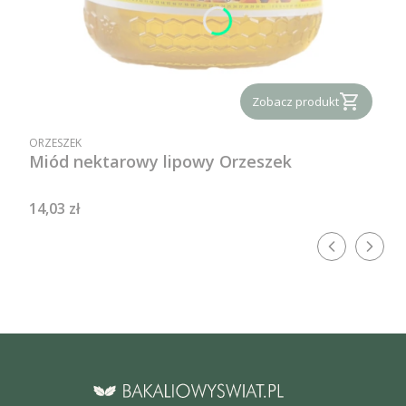
Zobacz produkt
PRODUCENT
ORZESZEK
Miód nektarowy lipowy Orzeszek
Cena
14,03 zł