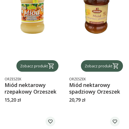
Zobacz produkt
Zobacz produkt
PRODUCENT
PRODUCENT
ORZESZEK
ORZESZEK
Miód nektarowy
Miód nektarowy
rzepakowy Orzeszek
spadziowy Orzeszek
Cena
Cena
15,20 zł
20,79 zł