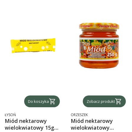
Do koszyka
Zobacz produkt
PRODUCENT
PRODUCENT
ŁYSOŃ
ORZESZEK
Miód nektarowy
Miód nektarowy
wielokwiatowy 15g
wielokwiatowy