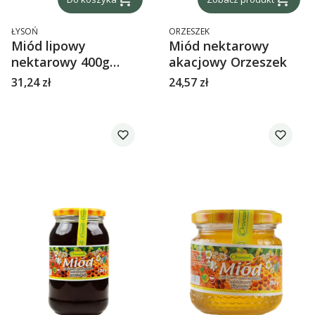
PRODUCENT
PRODUCENT
ŁYSOŃ
ORZESZEK
Miód lipowy
Miód nektarowy
nektarowy 400g
akacjowy Orzeszek
Łysoń Słoik TWIST
Cena
Cena
31,24 zł
24,57 zł
OFF