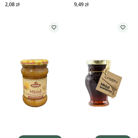
Łysoń
Orzeszek
Cena
Cena
2,08 zł
9,49 zł