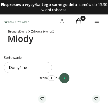
Ekspresowa wysyłka tego samego dnia
:
zamów do 13:30
w dni robocze
Produkty w koszyk
Zaloguj się
Koszyk
Menu
Strona główna
Zdrowa żywność
Miody
Lista produktów
Sortowanie:
Domyślne
Strona
z 2
Następne produkty