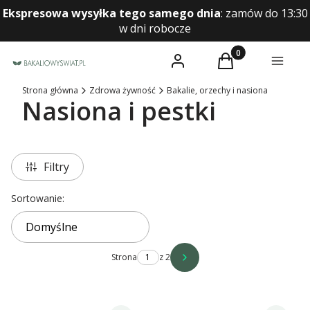
Ekspresowa wysyłka tego samego dnia
:
zamów do 13:30
w dni robocze
Produkty w koszyk
Zaloguj się
Koszyk
Menu
Strona główna
Zdrowa żywność
Bakalie, orzechy i nasiona
Nasiona i pestki
Filtry
Lista produktów
Sortowanie:
Domyślne
Strona
z 2
Następne produkty