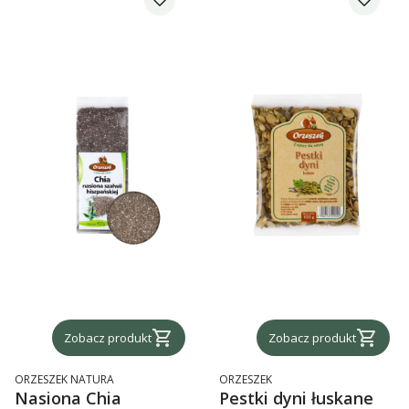
Zobacz produkt
Zobacz produkt
PRODUCENT
PRODUCENT
ORZESZEK NATURA
ORZESZEK
Nasiona Chia
Pestki dyni łuskane