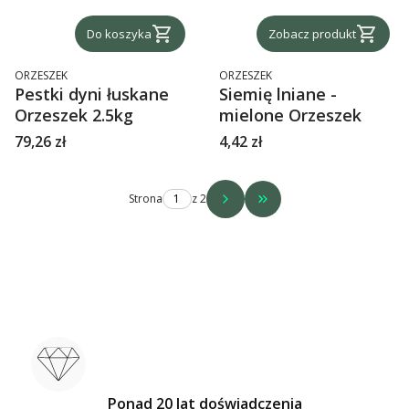
Do koszyka
Zobacz produkt
PRODUCENT
PRODUCENT
ORZESZEK
ORZESZEK
Pestki dyni łuskane
Siemię lniane -
Orzeszek 2.5kg
mielone Orzeszek
Cena
Cena
79,26 zł
4,42 zł
Strona
z 2
Przejdź do ostatniej str
Ponad 20 lat doświadczenia