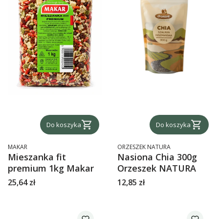
Do koszyka
Do koszyka
PRODUCENT
PRODUCENT
MAKAR
ORZESZEK NATURA
Mieszanka fit
Nasiona Chia 300g
premium 1kg Makar
Orzeszek NATURA
Cena
Cena
25,64 zł
12,85 zł