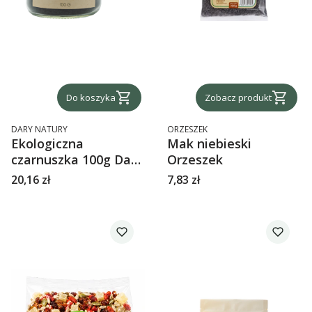
Do koszyka
Zobacz produkt
PRODUCENT
PRODUCENT
DARY NATURY
ORZESZEK
Ekologiczna
Mak niebieski
czarnuszka 100g Dary
Orzeszek
Natury
Cena
Cena
20,16 zł
7,83 zł