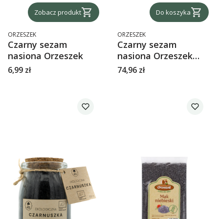
Zobacz produkt
Do koszyka
PRODUCENT
PRODUCENT
ORZESZEK
ORZESZEK
Czarny sezam
Czarny sezam
nasiona Orzeszek
nasiona Orzeszek
2.5kg
Cena
Cena
6,99 zł
74,96 zł