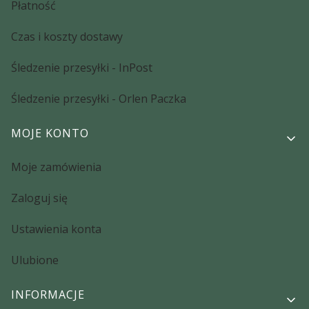
Płatność
Czas i koszty dostawy
Śledzenie przesyłki - InPost
Śledzenie przesyłki - Orlen Paczka
MOJE KONTO
Moje zamówienia
Zaloguj się
Ustawienia konta
Ulubione
INFORMACJE