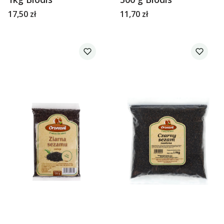
Cena
Cena
17,50 zł
11,70 zł