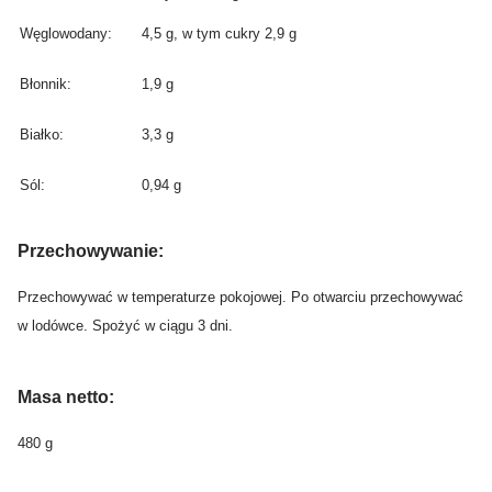
Węglowodany:
4,5 g, w tym cukry 2,9 g
Błonnik:
1,9 g
Białko:
3,3 g
Sól:
0,94 g
Przechowywanie:
Przechowywać w temperaturze pokojowej. Po otwarciu przechowywać
w lodówce. Spożyć w ciągu 3 dni.
M
a
sa netto:
480 g
______________________________________________