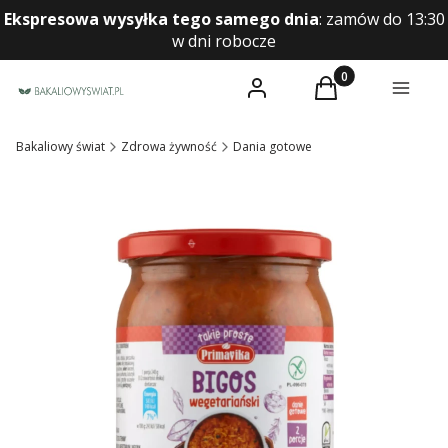
Ekspresowa wysyłka tego samego dnia
:
zamów do 13:30
w dni robocze
Produkty w koszyk
Zaloguj się
Koszyk
Menu
Bakaliowy świat
Zdrowa żywność
Dania gotowe