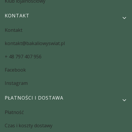
Klub lojalnościowy
KONTAKT
Kontakt
kontakt@bakaliowyswiat.pl
+ 48 797 407 956
Facebook
Instagram
PŁATNOŚCI I DOSTAWA
Płatność
Czas i koszty dostawy