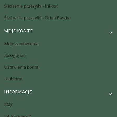
Śledzenie przesyłki - InPost
Śledzenie przesyłki - Orlen Paczka
MOJE KONTO
Moje zamówienia
Zaloguj się
Ustawienia konta
Ulubione
INFORMACJE
FAQ
Jak kupować?