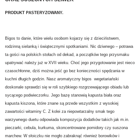
PRODUKT PASTERYZOWANY.
Bigos to danie, które wielu osobom kojarzy się z dzieciństwem,
rodzinną sielanką i świątecznymi spotkaniami. Nic dziwnego – potrawa
ta gości na polskich stołach od dekad, a początków tego przysmaku
upatrywać należy już w XVII wieku. Choć jego przygotowanie jest nieco
czasochłonne, dziś można jeść go bez konieczności spędzania w
kuchni długich godzin. Nasz aromatyczny bigos wegetariański
doskonale sprawdzi się w roli szybkiego rozgrzewającego obiadu lub
sycącego podwieczorku. Jego bazę stanowią kapusta biała oraz
kapusta kiszona, które znane są przede wszystkim z wysokiej
zawartości witaminy C. Z kolei za niepowtarzalny smak tego
warzywnego duetu odpowiada kompozycja dodatków takich jak m.in.
pieczarki, cebula, kurkuma, skoncentrowane pomidory czy suszona
marchew. W słoiczku nie mogło zabraknąć również borowików i