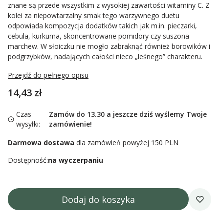
znane są przede wszystkim z wysokiej zawartości witaminy C. Z
kolei za niepowtarzalny smak tego warzywnego duetu
odpowiada kompozycja dodatków takich jak m.in. pieczarki,
cebula, kurkuma, skoncentrowane pomidory czy suszona
marchew. W słoiczku nie mogło zabraknąć również borowików i
podgrzybków, nadających całości nieco „leśnego” charakteru.
Przejdź do pełnego opisu
Cena
14,43 zł
Czas
Zamów do 13.30 a jeszcze dziś wyślemy Twoje
wysyłki:
zamówienie!
Darmowa dostawa
dla zamówień powyżej 150 PLN
Dostępność:
na wyczerpaniu
Dodaj do koszyka