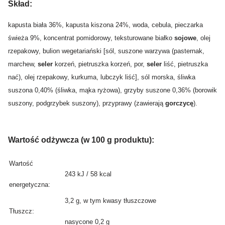
Skład:
kapusta biała 36%, kapusta kiszona 24%, woda, cebula, pieczarka
świeża 9%, koncentrat pomidorowy, teksturowane białko
sojowe
, olej
rzepakowy, bulion wegetariański [sól, suszone warzywa (pasternak,
marchew,
seler
korzeń, pietruszka korzeń, por,
seler
liść, pietruszka
nać), olej rzepakowy, kurkuma, lubczyk liść], sól morska, śliwka
suszona 0,40% (śliwka, mąka ryżowa), grzyby suszone 0,36% (borowik
suszony, podgrzybek suszony), przyprawy (zawierają
gorczycę
).
Wartość odżywcza (w 100 g produktu):
Wartość
243 kJ / 58 kcal
energetyczna:
3,2 g, w tym kwasy tłuszczowe
Tłuszcz:
nasycone 0,2 g