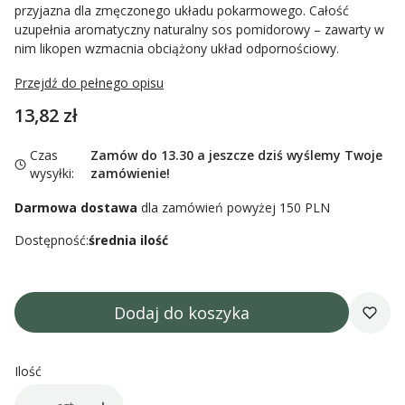
przyjazna dla zmęczonego układu pokarmowego. Całość
uzupełnia aromatyczny naturalny sos pomidorowy – zawarty w
nim likopen wzmacnia obciążony układ odpornościowy.
Przejdź do pełnego opisu
Cena
13,82 zł
Czas
Zamów do 13.30 a jeszcze dziś wyślemy Twoje
wysyłki:
zamówienie!
Darmowa dostawa
dla zamówień powyżej 150 PLN
Dostępność:
średnia ilość
Dodaj do koszyka
Ilość