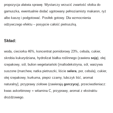
propozycja ułatwia sprawę. Wystarczy wrzucić zwartość słoika do
garnuszka, ewentualnie dodać ugotowany pełnoziarnisty makaron, ryż
albo kaszę i podgotować. Posiłek gotowy. Dla wzmocnienia
odżywczego efektu – posypcie całość pietruszką.
Skład:
woda, cieciorka 46%, koncentrat pomidorowy 23%, cebula, cukier,
skrobia kukurydziana, hydrolizat białka roślinnego (zawiera
soję
), olej
rzepakowy, sól, bulion wegetariański [maltodekstryna, sól, warzywa
suszone (marchew, natka pietruszki, liście
selera
, por, cebula), cukier,
olej rzepakowy, kurkuma, pieprz czarny, lubczyk liść, aromat
naturalny], przyprawy ziołowe (zawierają
gorczycę
), przeciwutleniacz:
kwas askorbinowy = witamina C, przyprawy, aromat z ekstraktu
drożdżowego.