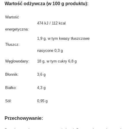
Wartość odżywcza (w 100 g produktu):
Wartość
474 kJ / 112 kcal
energetyczna:
1,9 g, w tym kwasy tłuszczowe
Tłuszcz:
nasycone 0,3 g
Węglowodany:
18 g, w tym cukry 6,8 g
Błonnik:
3,6 g
Białko:
4,3 g
Sól:
0,95 g
Przechowywanie: