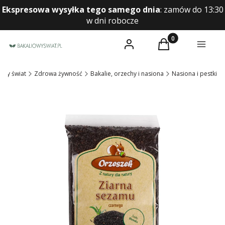
Ekspresowa wysyłka tego samego dnia
:
zamów do 13:30
w dni robocze
Produkty w koszyk
Zaloguj się
Koszyk
Menu
owy świat
Zdrowa żywność
Bakalie, orzechy i nasiona
Nasiona i pestki