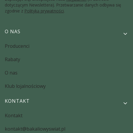
dotyczącym Newslettera). Przetwarzanie danych odbywa się
zgodnie z
Polityką prywatności
.
Linki w stopce
O NAS
Producenci
Rabaty
O nas
Klub lojalnościowy
KONTAKT
Kontakt
kontakt@bakaliowyswiat.pl