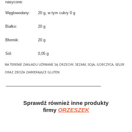
nasycone:
Węglowodany:
20 g, w tym cukry 0 g
Białko:
20 g
Błonnik:
20 g
Sól:
0,05 g
NA TERENIE ZAKŁADU UŻYWANE SĄ ORZECHY, SEZAM, SOJA, GORCZYCA, SELER
ORAZ ZBOŻA ZAWIERAJĄCE GLUTEN
______________________________________________
Sprawdź również inne produkty
firmy
ORZESZEK