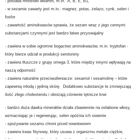
- posiada mnóstwo witamin, m.in.: A, B, E, B1,
- w sezamie zawarty jest m.in.: magnez, potas, żelazo, cynk, selen i
fosfor
- zawartość aminokwasów sprawia, że sezam wraz z jego cennymi
substancjami czynnymi jest bardzo łatwo przyswajalny
- zawiera w sobie ogromne bogactwo aminokwasów, m.in. tryptofan -
który bierze udział w produkcji serotoniny
- zawiera tłuszcze z grupy omega 3, które między innymi wpływają na
naszą odporność
- zawiera naturalne przeciwutleniacze: sesamol i sesamolinę – które
zapewnią młodą i jędrną skórę. Dodatkowo substancje te zmniejszają
ilość złego cholesterolu i obniżają ciśnienie tętnicze krwi
- bardzo duża dawka minerałów działa zbawiennie na osłabione włosy,
wzmacniając je i regenerując, selen opóźnia ich siwienie
- spożywanie sezamu chroni przed nowotworem
- zawiera kwas fitynowy, który usuwa z organizmu metale ciężkie,