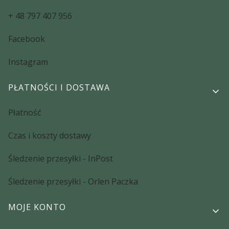
+ 48 797 407 956
Facebook
Instagram
PŁATNOŚCI I DOSTAWA
Płatność
Czas i koszty dostawy
Śledzenie przesyłki - InPost
Śledzenie przesyłki - Orlen Paczka
MOJE KONTO