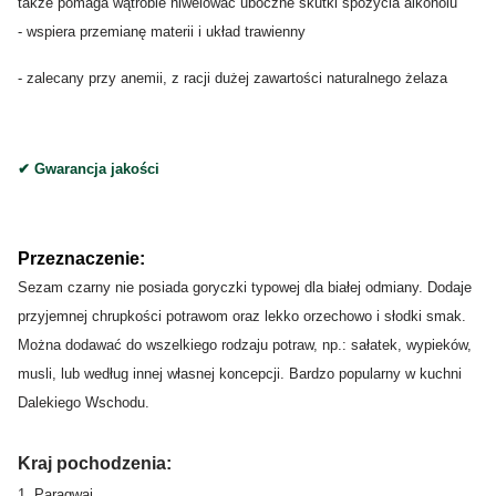
także pomaga wątrobie niwelować uboczne skutki spożycia alkoholu
- wspiera przemianę materii i układ trawienny
- zalecany przy anemii, z racji dużej zawartości naturalnego żelaza
✔ Gwarancja jakości
Przeznaczenie:
Sezam czarny nie posiada goryczki typowej dla białej odmiany. Dodaje
przyjemnej chrupkości potrawom oraz lekko orzechowo i słodki smak.
Można dodawać do wszelkiego rodzaju potraw, np.: sałatek, wypieków,
musli, lub według innej własnej koncepcji. Bardzo popularny w kuchni
Dalekiego Wschodu.
Kraj pochodzenia:
1. Paragwaj