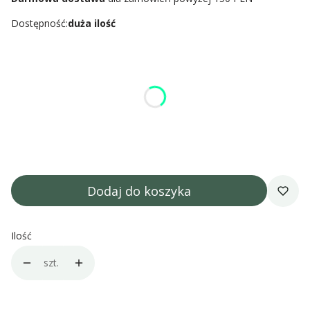
Dostępność:
duża ilość
Wybierz wariant produktu:
Poszczególne warianty mogą różnić się ceną
*
gramatura
Wybierz
Dodaj do koszyka
Ilość
szt.